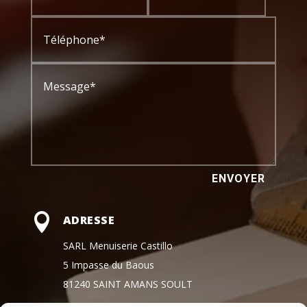
ENVOYER

ADRESSE
SARL Menuiserie Castillo
5 Impasse du Baous
81240 SAINT AMANS SOULT