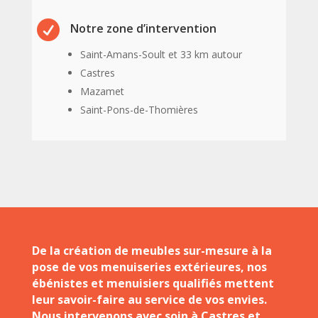

Notre zone d’intervention
Saint-Amans-Soult et 33 km autour
Castres
Mazamet
Saint-Pons-de-Thomières
De la création de meubles sur-mesure à la
pose de vos menuiseries extérieures, nos
ébénistes et menuisiers qualifiés mettent
leur savoir-faire au service de vos envies.
Nous intervenons avec soin à Castres et