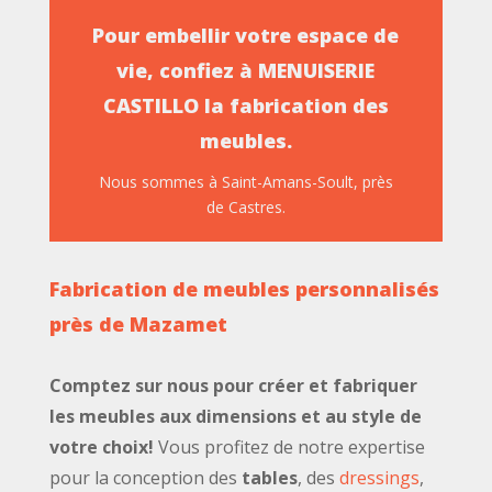
Pour embellir votre espace de
vie, confiez à MENUISERIE
CASTILLO la fabrication des
meubles.
Nous sommes à Saint-Amans-Soult, près
de Castres.
Fabrication de meubles personnalisés
près de Mazamet
Comptez sur nous pour créer et fabriquer
les meubles aux dimensions et au style de
votre choix!
Vous profitez de notre expertise
pour la conception des
tables
, des
dressings
,