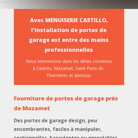
Avec MENUISERIE CASTILLO,
l’installation de portes de
garage est entre des mains
professionnelles
Nous intervenons dans les délais convenus
à Castres, Mazamet, Saint-Pons-de-
Thomières et alentour.
Fourniture de portes de garage près
de Mazamet
Des portes de garage design, peu
encombrantes, faciles à manipuler,
sectionnelles, basculantes ou enroulables,