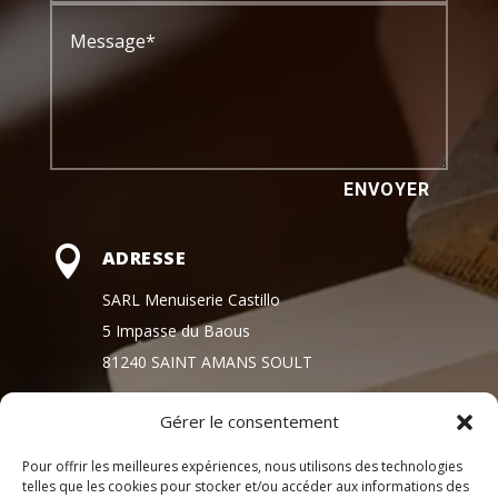
ENVOYER

ADRESSE
SARL Menuiserie Castillo
5 Impasse du Baous
81240 SAINT AMANS SOULT
Gérer le consentement

HORAIRE D'OUVERTURE
Pour offrir les meilleures expériences, nous utilisons des technologies
Lundi, mardi, jeudi , vendredi
telles que les cookies pour stocker et/ou accéder aux informations des