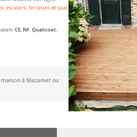
ge
,
escaliers
,
terrasses
et
spas
labels:
CE
,
NF
,
Qualicoat
,
 maison à Mazamet ou