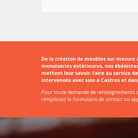
De la création de meubles sur-mesure à
menuiseries extérieures, nos ébénistes
mettent leur savoir-faire au service de
intervenons avec soin à Castres et dans
Pour toute demande de renseignements 
remplissez le formulaire de contact ou ap