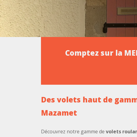
Comptez sur la ME
Des volets haut de gamm
Mazamet
Découvrez notre gamme de
volets roula