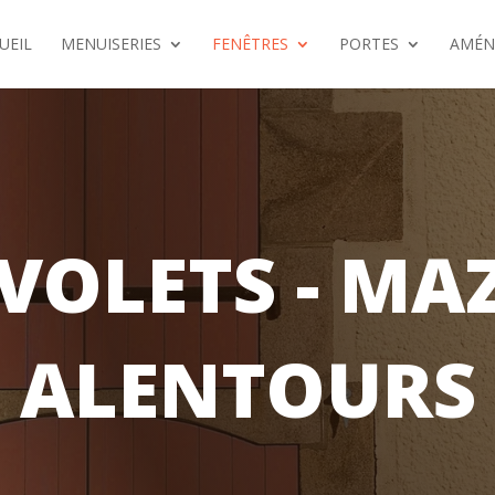
UEIL
MENUISERIES
FENÊTRES
PORTES
AMÉN
 VOLETS - MA
ALENTOURS