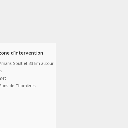
zone d’intervention
-Amans-Soult et 33 km autour
es
met
-Pons-de-Thomières