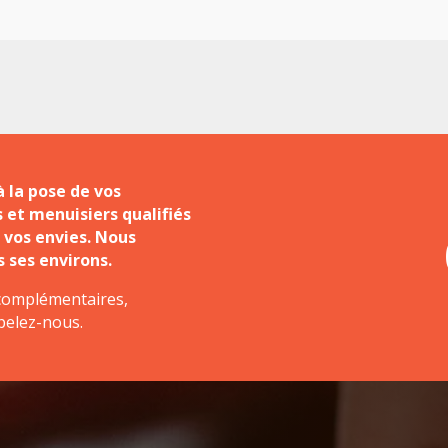
 la pose de vos
 et menuisiers qualifiés
 vos envies. Nous
 ses environs.
complémentaires,
pelez-nous.