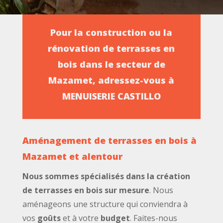
Pour la construction ou la
rénovation de terrasses en
bois dans le secteur de
Mazamet, adressez-vous à
MENUISERIE CASTILLO
Aménagement de terrasses en bois à
Mazamet et alentour
Nous sommes spécialisés dans la création
de terrasses en bois sur mesure
. Nous
aménageons une structure qui conviendra à
vos
goûts
et à votre
budget
. Faites-nous