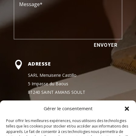
ENVOYER

ADRESSE
SARL Menuiserie Castillo
5 Impasse du Baous
81240 SAINT AMANS SOULT
Gérer le consentement

HORAIRE D'OUVERTURE
Lundi, mardi, jeudi , vendredi
Pour offrir les meilleures expériences, nous utilisons des technologies
telles que les cookies pour stocker et/ou accéder aux informations des
9h - 12h / 13h30 - 17h30
appareils. Le fait de consentir à ces technologies nous permettra de